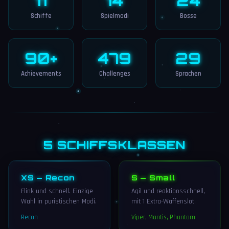
11
14
24
Schiffe
Spielmodi
Bosse
90+
479
29
Achievements
Challenges
Sprachen
5 SCHIFFSKLASSEN
XS — Recon
S — Small
Flink und schnell. Einzige
Agil und reaktionsschnell,
Wahl in puristischen Modi.
mit 1 Extra-Waffenslot.
Recon
Viper, Mantis, Phantom