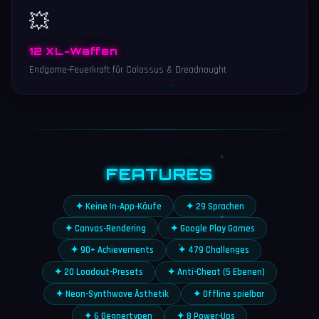
💥
12 XL-Waffen
Endgame-Feuerkraft für Colossus & Dreadnought
FEATURES
✦ Keine In-App-Käufe
✦ 29 Sprachen
✦ Canvas-Rendering
✦ Google Play Games
✦ 90+ Achievements
✦ 479 Challenges
✦ 20 Loadout-Presets
✦ Anti-Cheat (5 Ebenen)
✦ Neon-Synthwave Ästhetik
✦ Offline spielbar
✦ 6 Gegnertypen
✦ 8 Power-Ups